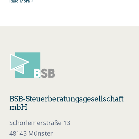
Querein
Read More
(m/w/d
BSB-Steuerberatungsgesellschaft
mbH
Schorlemerstraße 13
48143 Münster