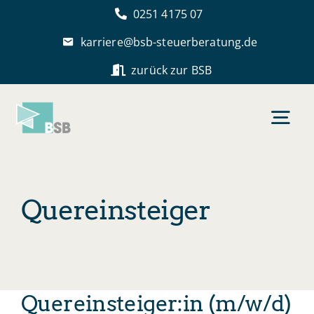
Skip
0251 4175 07
to
karriere@bsb-steuerberatung.de
content
zurück zur BSB
Togg
Navi
Startseite
Quereinsteiger
BSB als Arbeitgeber
Stellenangebote
Quereinsteiger:in (m/w/d)