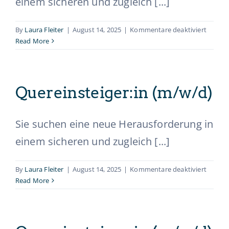
einem sicheren und zugleich [...]
für
By
Laura Fleiter
|
August 14, 2025
|
Kommentare deaktiviert
Querein
Read More
(m/w/d
Quereinsteiger:in (m/w/d)
Sie suchen eine neue Herausforderung in
einem sicheren und zugleich [...]
für
By
Laura Fleiter
|
August 14, 2025
|
Kommentare deaktiviert
Querein
Read More
(m/w/d