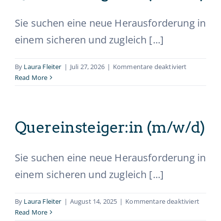
Ausbildung
Sie suchen eine neue Herausforderung in
einem sicheren und zugleich [...]
Initiativbewerbung & Kontakt
für
By
Laura Fleiter
|
Juli 27, 2026
|
Kommentare deaktiviert
Quereinstei
Read More
(m/w/d)
Quereinsteiger:in (m/w/d)
Sie suchen eine neue Herausforderung in
einem sicheren und zugleich [...]
für
By
Laura Fleiter
|
August 14, 2025
|
Kommentare deaktiviert
Querein
Read More