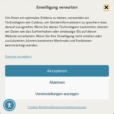
Datenschutz
Einwilligung verwalten
Impressum
Um Ihnen ein optimales Erlebnis zu bieten, verwenden wir
Cookie-Richtlinie
Technologien wie Cookies, um Geräteinformationen zu speichern bzw.
darauf zuzugreifen. Wenn Sie diesen Technologien zustimmen, können
wir Daten wie das Surfverhalten oder eindeutige IDs auf dieser
Website verarbeiten. Wenn Sie Ihre Einwilligung nicht erteilen oder
zurückziehen, können bestimmte Merkmale und Funktionen
beeinträchtigt werden.
Dienste verwalten
© 2026 • BSB-Steuerberatungsgesellschaft mbH
Akzeptieren
Ablehnen
nach oben
Voreinstellungen anzeigen
Cookie-Richtlinie
Datenschutz
Impressum