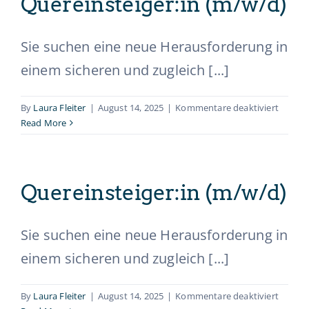
Quereinsteiger:in (m/w/d)
Sie suchen eine neue Herausforderung in
einem sicheren und zugleich [...]
für
By
Laura Fleiter
|
August 14, 2025
|
Kommentare deaktiviert
Querein
Read More
(m/w/d
Quereinsteiger:in (m/w/d)
Sie suchen eine neue Herausforderung in
einem sicheren und zugleich [...]
für
By
Laura Fleiter
|
August 14, 2025
|
Kommentare deaktiviert