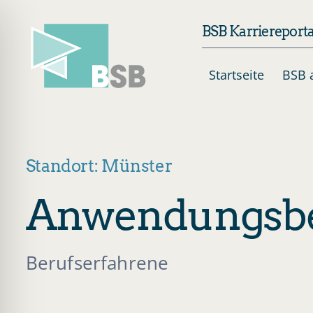
Skip
BSB Karriereporta
to
content
Startseite
BSB a
Standort: Münster
Anwendungsbe
Berufserfahrene