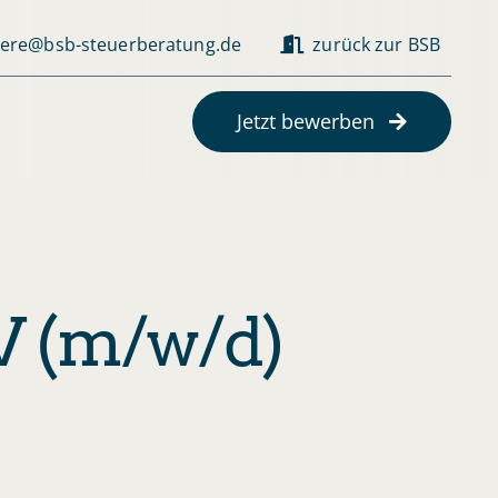
iere@bsb-steuerberatung.de
zurück zur BSB
Jetzt bewerben
 (m/w/d)