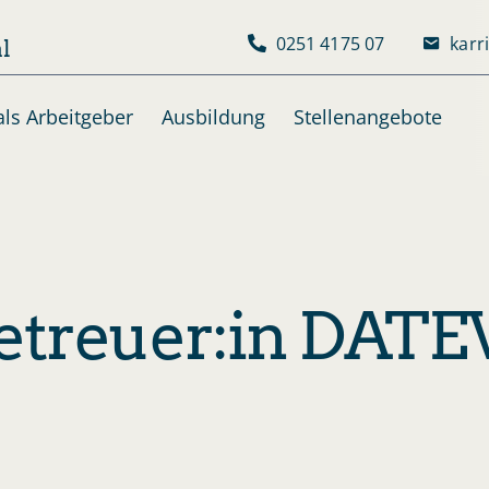
0251 4175 07
karr
l
ls Arbeitgeber
Ausbildung
Stellenangebote
treuer:in DATEV