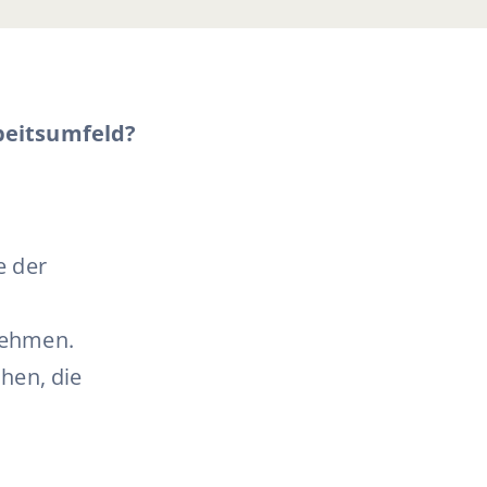
beitsumfeld?
e der
nehmen.
hen, die