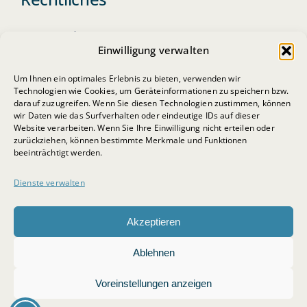
Datenschutz
Einwilligung verwalten
Impressum
Um Ihnen ein optimales Erlebnis zu bieten, verwenden wir
Cookie-Richtlinie
Technologien wie Cookies, um Geräteinformationen zu speichern bzw.
darauf zuzugreifen. Wenn Sie diesen Technologien zustimmen, können
wir Daten wie das Surfverhalten oder eindeutige IDs auf dieser
Website verarbeiten. Wenn Sie Ihre Einwilligung nicht erteilen oder
zurückziehen, können bestimmte Merkmale und Funktionen
beeinträchtigt werden.
Dienste verwalten
© 2026 • BSB-Steuerberatungsgesellschaft mbH
Akzeptieren
Ablehnen
nach oben
Voreinstellungen anzeigen