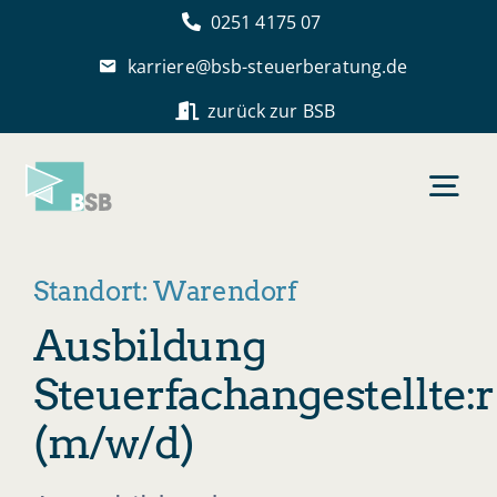
Skip
0251 4175 07
to
karriere@bsb-steuerberatung.de
content
zurück zur BSB
Togg
Navi
Startseite
Standort: Warendorf
Ausbildung
BSB als Arbeitgeber
Steuerfachangestellte:r
(m/w/d)
Stellenangebote