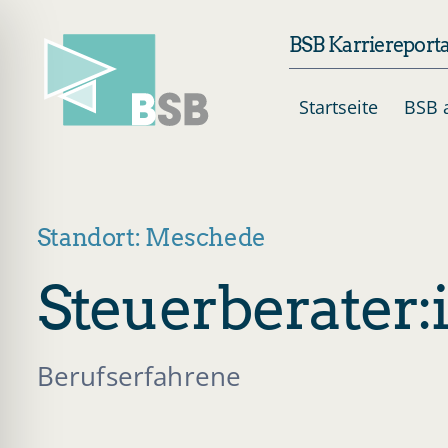
Skip
BSB Karriereporta
to
content
Startseite
BSB a
Standort: Meschede
Steuerberater:
Berufserfahrene