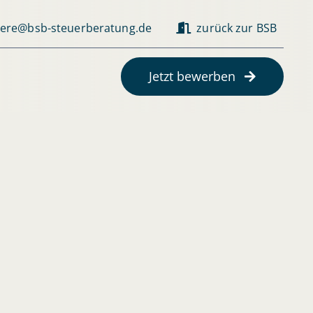
iere@bsb-steuerberatung.de
zurück zur BSB
Jetzt bewerben