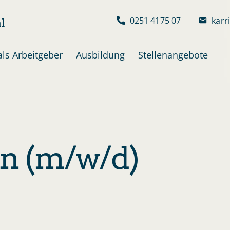
0251 4175 07
karr
l
ls Arbeitgeber
Ausbildung
Stellenangebote
in (m/w/d)