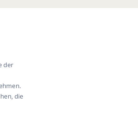
e der
nehmen.
hen, die