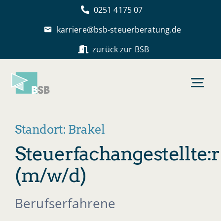
Skip
0251 4175 07
to
karriere@bsb-steuerberatung.de
content
zurück zur BSB
Togg
Navi
Startseite
Standort: Brakel
Steuerfachangestellte:r
BSB als Arbeitgeber
(m/w/d)
Stellenangebote
Berufserfahrene