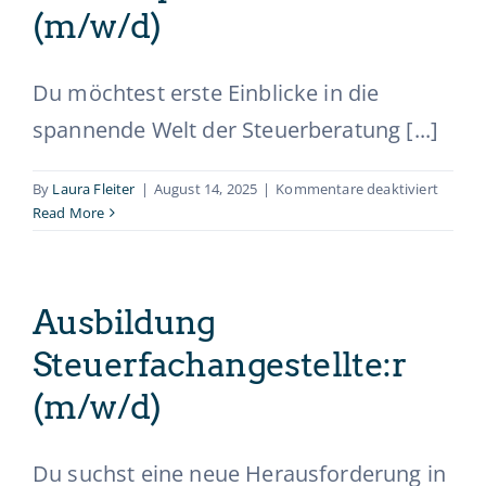
Ausbildung
(m/w/d)
Du möchtest erste Einblicke in die
Initiativbewerbung & Kontakt
spannende Welt der Steuerberatung [...]
für
By
Laura Fleiter
|
August 14, 2025
|
Kommentare deaktiviert
Schüler
Read More
(m/w/d
Ausbildung
Steuerfachangestellte:r
(m/w/d)
Du suchst eine neue Herausforderung in