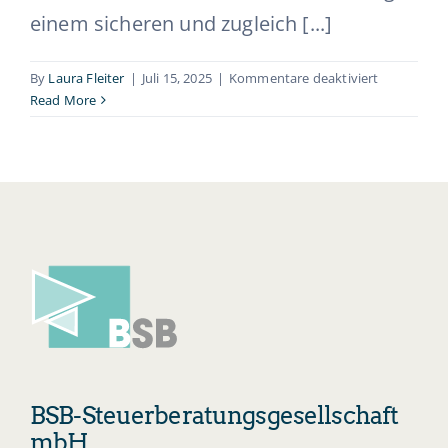
einem sicheren und zugleich [...]
für
By
Laura Fleiter
|
Juli 15, 2025
|
Kommentare deaktiviert
Steuerfacha
Read More
(m/w/d)
BSB-Steuerberatungsgesellschaft
mbH