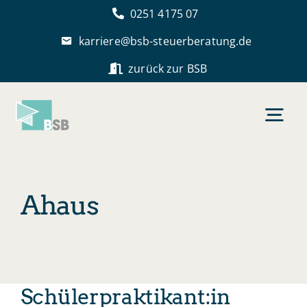
Skip
0251 4175 07
to
karriere@bsb-steuerberatung.de
content
zurück zur BSB
Togg
Navi
Startseite
Ahaus
BSB als Arbeitgeber
Stellenangebote
Schülerpraktikant:in