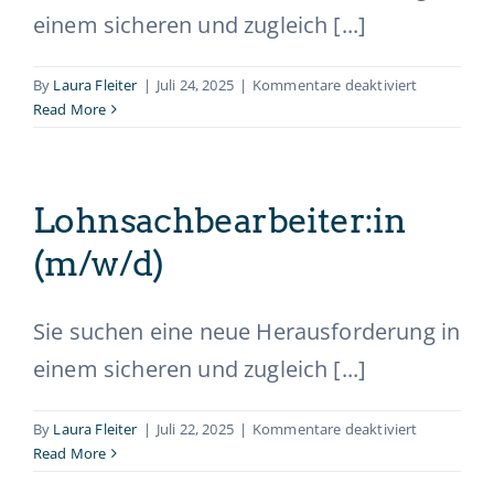
einem sicheren und zugleich [...]
für
By
Laura Fleiter
|
Juli 24, 2025
|
Kommentare deaktiviert
Ausbildung
Read More
Steuerfacha
(m/w/d)
Lohnsachbearbeiter:in
(m/w/d)
Sie suchen eine neue Herausforderung in
einem sicheren und zugleich [...]
für
By
Laura Fleiter
|
Juli 22, 2025
|
Kommentare deaktiviert
Lohnsachbe
Read More
(m/w/d)