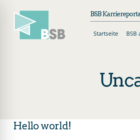
Skip
BSB Karriereporta
to
content
Startseite
BSB a
Unca
Hello world!