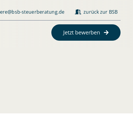
iere@bsb-steuerberatung.de
zurück zur BSB
Jetzt bewerben