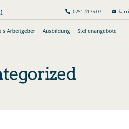
0251 4175 07
karr
l
ls Arbeitgeber
Ausbildung
Stellenangebote
tegorized